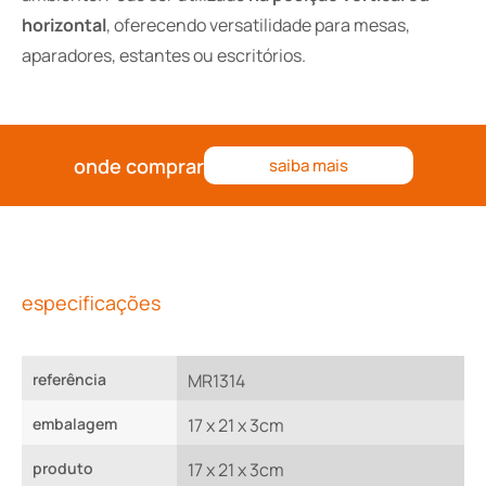
horizontal
, oferecendo versatilidade para mesas,
aparadores, estantes ou escritórios.
onde comprar
saiba mais
especificações
referência
MR1314
embalagem
17 x 21 x 3cm
produto
17 x 21 x 3cm