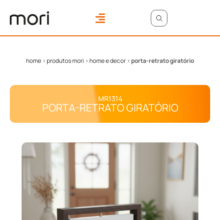
ONDE COMPRAR
ÁREA DO LOJISTA
home
>
produtos mori
>
home e decor
>
porta-retrato giratório
MR1314
PORTA-RETRATO GIRATÓRIO