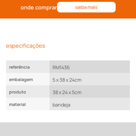
onde comprar
saiba mais
especificações
referência
RM1436
embalagem
5 x 38 x 24cm
produto
38 x 24 x 5cm
material
bandeja