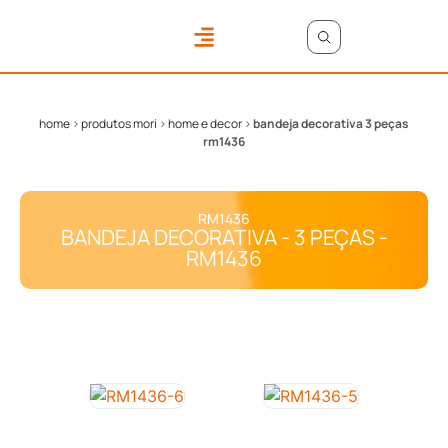
ONDE COMPRAR
ÁREA DO LOJISTA
home
>
produtos mori
>
home e decor
>
bandeja decorativa 3 peças
rm1436
RM1436
BANDEJA DECORATIVA - 3 PEÇAS -
RM1436