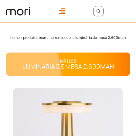
ONDE COMPRAR
ÁREA DO LOJISTA
home
>
produtos mori
>
home e decor
>
luminária de mesa 2.600mah
MR1269
LUMINÁRIA DE MESA 2.600MAH