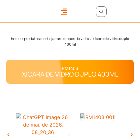
ONDE COMPRAR
ÁREA DO LOJISTA
home
>
produtos mori
>
jarras e copos de vidro
>
xícara de vidro duplo
400ml
RM1403
XÍCARA DE VIDRO DUPLO 400ML