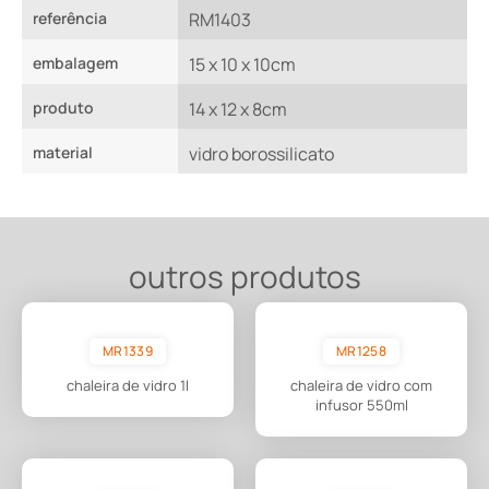
referência
RM1403
embalagem
15 x 10 x 10cm
produto
14 x 12 x 8cm
material
vidro borossilicato
outros produtos
MR1339
MR1258
chaleira de vidro 1l
chaleira de vidro com
infusor 550ml