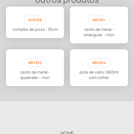
RV0198
MR1351
cortador de pizza - 35cm
cesto de metal -
retangular – mori
MR1352
MR1254
cesto de metal -
pote de vidro 1.800ml
quadrado – mori
com colher
HOME