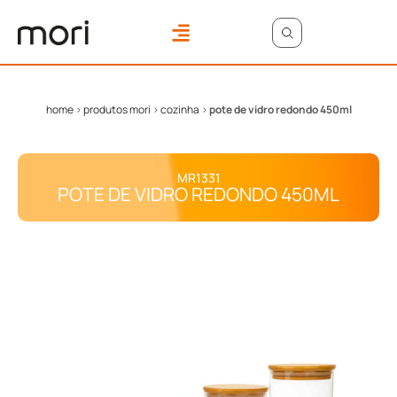
ONDE COMPRAR
ÁREA DO LOJISTA
home
>
produtos mori
>
cozinha
>
pote de vidro redondo 450ml
MR1331
POTE DE VIDRO REDONDO 450ML