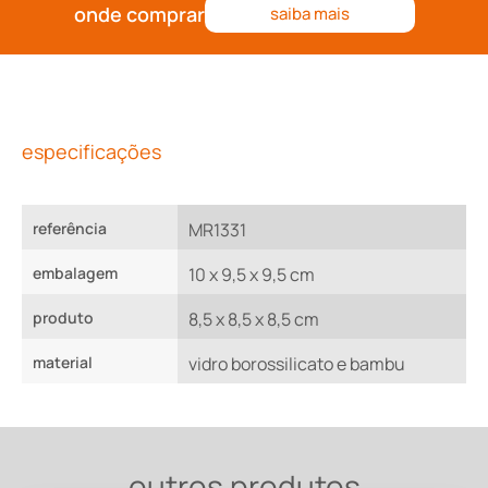
onde comprar
saiba mais
especificações
referência
MR1331
embalagem
10 x 9,5 x 9,5 cm
produto
8,5 x 8,5 x 8,5 cm
material
vidro borossilicato e bambu
outros produtos