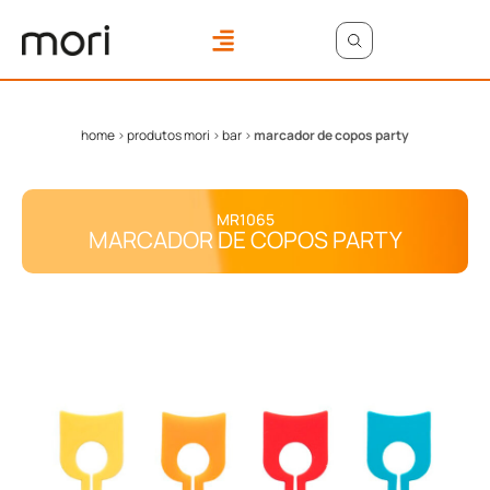
ONDE COMPRAR
ÁREA DO LOJISTA
home
>
produtos mori
>
bar
>
marcador de copos party
MR1065
MARCADOR DE COPOS PARTY