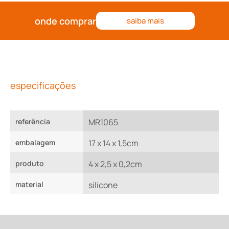
onde comprar
saiba mais
especificações
referência
MR1065
embalagem
17 x 14 x 1,5cm
produto
4 x 2,5 x 0,2cm
material
silicone