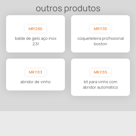
outros produtos
MR1260
MR1130
balde de gelo aço inox
coqueteleira profissional
2,5l
boston
MR1133
MR1135
abridor de vinho
kit para vinho com
abridor automático