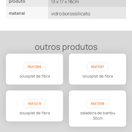
produto
13 x 17 x 18cm
material
vidro borossilicato
outros produtos
RM1386
RM1387
sousplat de fibra
sousplat de fibra
RM1419
RM1398
sousplat de fibra
saladeira de bambu
30cm