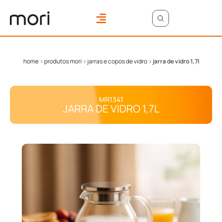
ONDE COMPRAR
ÁREA DO LOJISTA
home
>
produtos mori
>
jarras e copos de vidro
>
jarra de vidro 1,7l
MR1341
JARRA DE VIDRO 1,7L