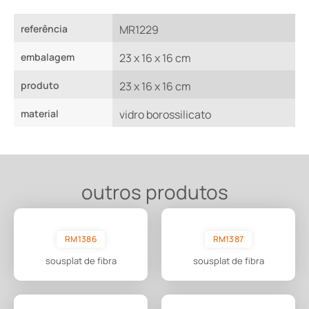
referência
MR1229
embalagem
23 x 16 x 16 cm
produto
23 x 16 x 16 cm
material
vidro borossilicato
outros produtos
RM1386
RM1387
sousplat de fibra
sousplat de fibra