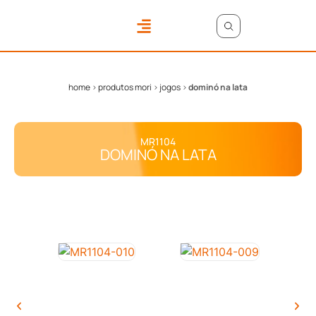
ONDE COMPRAR
ÁREA DO LOJISTA
home
>
produtos mori
>
jogos
>
dominó na lata
MR1104
DOMINÓ NA LATA